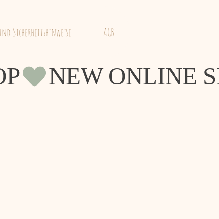
More
 und Sicherheitshinweise
AGB