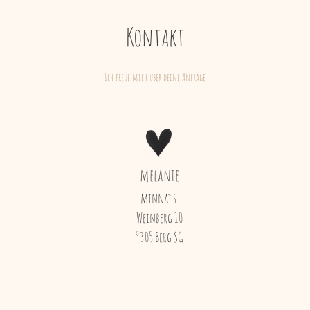
Kontakt
Ich freue mich über deine Anfrage
melanie
minna`s
Weinberg 10
9305 Berg SG