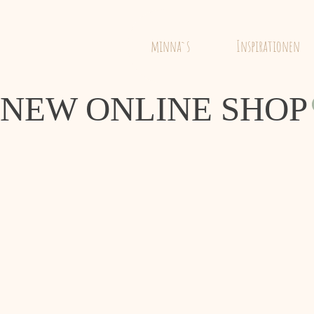
minna`
minna`s
Inspirationen
NEW ONLINE SHOP